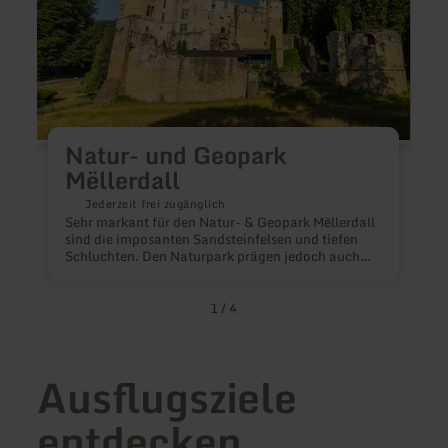
Natur- und Geopark
Mëllerdall
Jederzeit frei zugänglich
D
Sehr markant für den Natur- & Geopark Mëllerdall
g
sind die imposanten Sandsteinfelsen und tiefen
N
Schluchten. Den Naturpark prägen jedoch auch
die traditionellen Obstbaumwiesen mit hunderten
Obstsorten, große Wälder und ein hoher Anteil
Naturschutzgebiete.
1
/
4
Ausflugsziele
entdecken