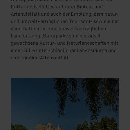
Kulturlandschaften mit ihrer Biotop- und
Artenvielfalt und auch der Erholung, dem natur-
und umweltverträglichen Tourismus sowie einer
dauerhaft natur- und umweltverträglichen
Landnutzung. Naturparke sind historisch
gewachsene Kultur- und Naturlandschaften mit
einer Fülle unterschiedlicher Lebensräume und
einer großen Artenvielfalt.
mehr
mehr
erfahren
erfah
zu:
zu:
Natur-
Natur
und
Norde
Geopark
Mëllerdall