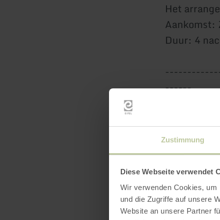
Het arrange
Aankomst: 
Duur: 4 na
------------
------
Boek nu & g
Gun jezelf 
We kijken u
Zustimmung
Diese Webseite verwendet 
Wir verwenden Cookies, um I
und die Zugriffe auf unsere 
Website an unsere Partner fü