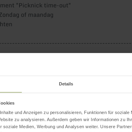
ment "Picknick time-out"
Zondag of maandag
chten
--------------------------------------------------
eniet van de natuur!
een ontspannen vakantie met speciale momente
it naar je komst!
Details
Cookies
Impressies
nhalte und Anzeigen zu personalisieren, Funktionen für soziale
Website zu analysieren. Außerdem geben wir Informationen zu I
r soziale Medien, Werbung und Analysen weiter. Unsere Partner