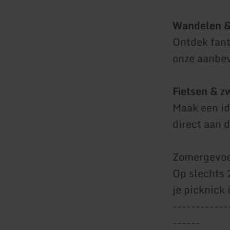
Wandelen &
Ontdek fant
onze aanbev
Fietsen & 
Maak een id
direct aan 
Zomergevoel
Op slechts 
je picknick
------------
------