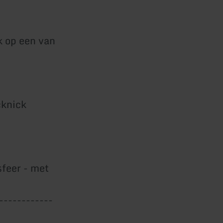
k op een van
cknick
sfeer - met
------------