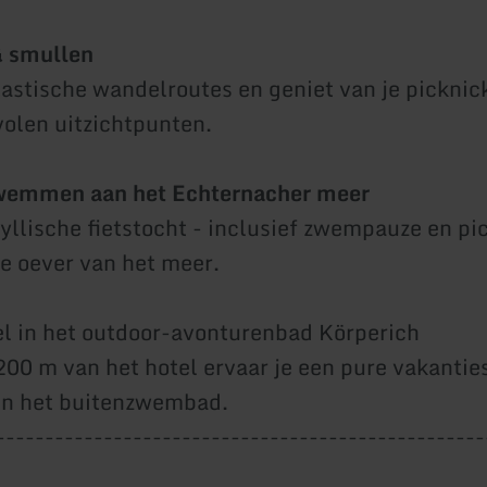
 smullen
astische wandelroutes en geniet van je picknic
olen uitzichtpunten.
zwemmen aan het Echternacher meer
yllische fietstocht - inclusief zwempauze en pi
de oever van het meer.
 in het outdoor-avonturenbad Körperich
200 m van het hotel ervaar je een pure vakantie
 in het buitenzwembad.
--------------------------------------------------