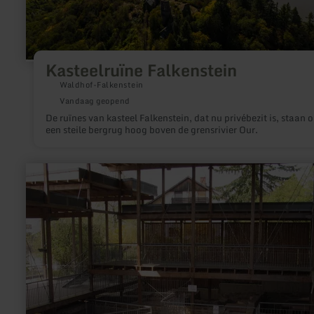
Kasteelruïne Falkenstein
Waldhof-Falkenstein
Vandaag geopend
De ruïnes van kasteel Falkenstein, dat nu privébezit is, staan 
een steile bergrug hoog boven de grensrivier Our.
meer
informatie
over:
Romeinse
villa
Bollendorf