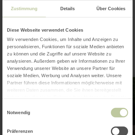
Op kaart weergeven
Zustimmung
Details
Über Cookies
Diese Webseite verwendet Cookies
Dit kan ook
Wir verwenden Cookies, um Inhalte und Anzeigen zu
interessant zijn
personalisieren, Funktionen für soziale Medien anbieten
zu können und die Zugriffe auf unsere Website zu
analysieren. Außerdem geben wir Informationen zu Ihrer
Verwendung unserer Website an unsere Partner für
soziale Medien, Werbung und Analysen weiter. Unsere
meer
Partner führen diese Informationen möglicherweise mit
informatie
over:
weiteren Daten zusammen, die Sie ihnen bereitgestellt
Speeltuin
haben oder die sie im Rahmen Ihrer Nutzung der Dienste
Mertert
gesammelt haben.
Einwilligungsauswahl
Notwendig
Präferenzen