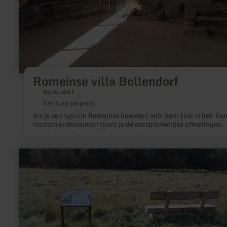
Romeinse villa Bollendorf
Bollendorf
Vandaag geopend
Als je een typisch Romeinse boerderij wilt zien: Hier is het! Ee
modern onderkomen toont je de oorspronkelijke afmetingen.
meer
informatie
over:
Achtsamkeitsweg
Irrel
-
Zur
Zeit
nicht
begehbar