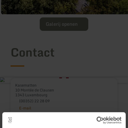
Galerij openen
Contact
Kasematten
10 Montée de Clausen
1343 Luxembourg
(00352) 22 28 09
E-mail
Website
Aankomst plannen