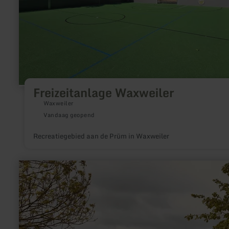
Freizeitanlage Waxweiler
Waxweiler
Vandaag geopend
Recreatiegebied aan de Prüm in Waxweiler
meer
informatie
over:
Golf-
Country
Bitburger
Land