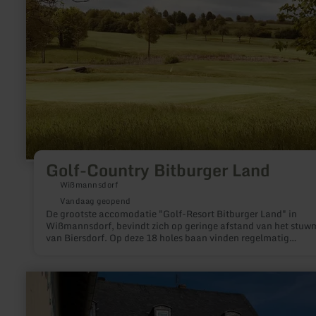
Golf-Country Bitburger Land
Wißmannsdorf
Vandaag geopend
De grootste accomodatie "Golf-Resort Bitburger Land" in
Wißmannsdorf, bevindt zich op geringe afstand van het stuw
van Biersdorf. Op deze 18 holes baan vinden regelmatig
belangrijke golftoernooien plaats en zij behoort tot de beste
golfcomplexen van Duitsland.
meer
informatie
over:
Tennishalle