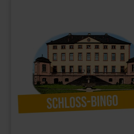
informatie
over:
Kasteel
Bingo
bij
Kasteel
Malberg