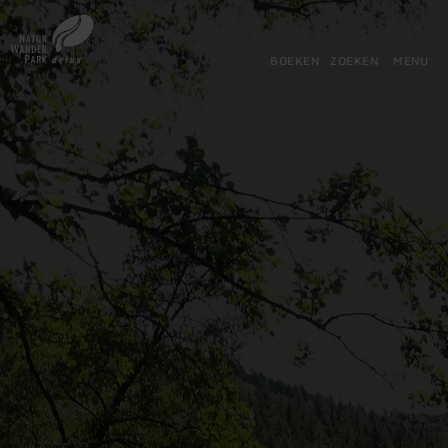
Terug
Ga naar de hoofdinhoud
Ga naar de zoekfunctie
Ga naar de hoofdnavigatie
Ga naar de voettekst
naar
de
BOEKEN
ZOEKEN
MENU
startpagina