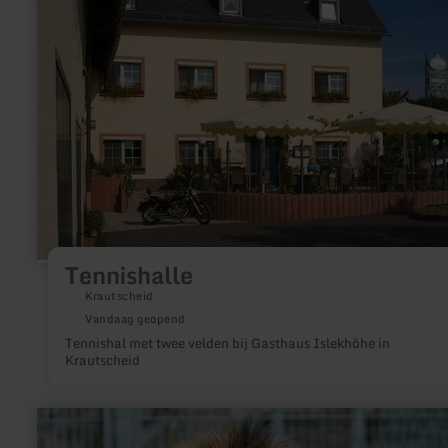
Tennishalle
Krautscheid
Vandaag geopend
Tennishal met twee velden bij Gasthaus Islekhöhe in
Krautscheid
meer
informatie
over: