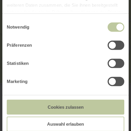
weiteren Daten zusammen, die Sie ihnen bereitgestellt
haben oder die sie im Rahmen Ihrer Nutzung der Dienste
gesammelt haben.
Einwilligungsauswahl
Notwendig
Präferenzen
Statistiken
Marketing
Kylltalfischer Fließem 1981 e.V.
Bergstraße 12
54636 Fliessem
(0049) 01577 984 50 21
Cookies zulassen
E-mail
Website
Aankomst plannen
Auswahl erlauben