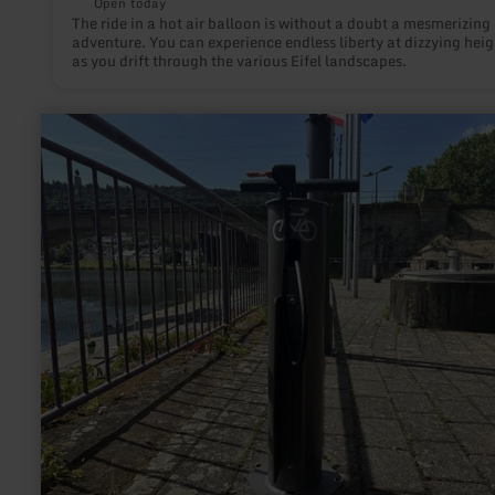
Open today
The ride in a hot air balloon is without a doubt a mesmerizing
adventure. You can experience endless liberty at dizzying heig
as you drift through the various Eifel landscapes.
learn
more
about:
Rad-
Reparaturstationen
Mertert
&amp;
Wasserbillig