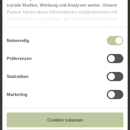
soziale Medien, Werbung und Analysen weiter. Unsere
Partner führen diese Informationen möglicherweise mit
weiteren Daten zusammen, die Sie ihnen bereitgestellt
haben oder die sie im Rahmen Ihrer Nutzung der Dienste
gesammelt haben.
Einwilligungsauswahl
Notwendig
Präferenzen
Kylltalfischer Fließem 1981 e.V.
Bergstraße 12
Statistiken
54636 Fliessem
(0049) 01577 984 50 21
Email
Marketing
Website
Plan your arrival
Show on map
Cookies zulassen