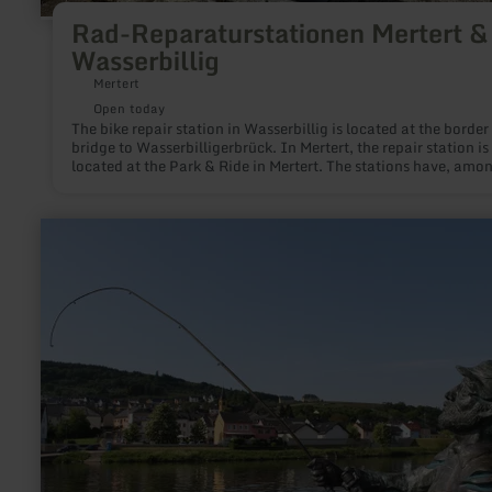
Rad-Reparaturstationen Mertert &
Wasserbillig
Mertert
Open today
The bike repair station in Wasserbillig is located at the border
bridge to Wasserbilligerbrück. In Mertert, the repair station is
located at the Park & Ride in Mertert. The stations have, amo
other things, a hand pump and tools.
learn
more
about:
Fishing
in
border
waters
Mosel,
Sauer,
Our