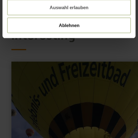
Auswahl erlauben
This might also be
Ablehnen
interesting
learn
more
about:
balloon
ride
over
the
Eifel