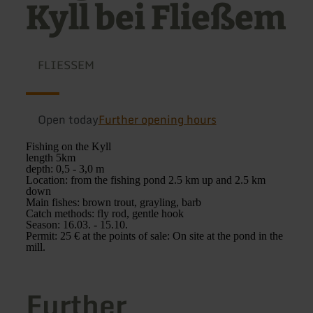
Kyll bei Fließem
FLIESSEM
Open today
Further opening hours
Fishing on the Kyll
length 5km
depth: 0,5 - 3,0 m
Location: from the fishing pond 2.5 km up and 2.5 km
down
Main fishes: brown trout, grayling, barb
Catch methods: fly rod, gentle hook
Season: 16.03. - 15.10.
Permit: 25 € at the points of sale: On site at the pond in the
mill.
Further