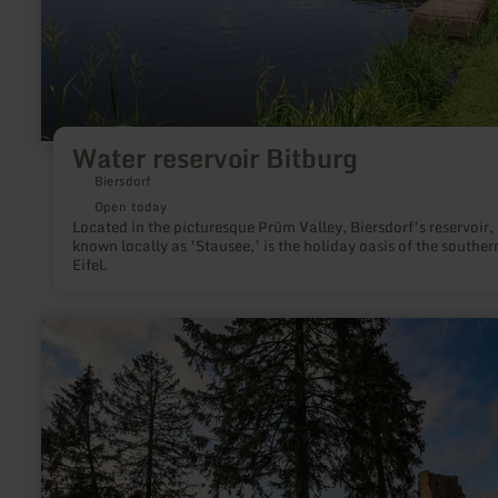
Water reservoir Bitburg
Biersdorf
Open today
Located in the picturesque Prüm Valley, Biersdorf’s reservoir,
known locally as ’Stausee,’ is the holiday oasis of the souther
Eifel.
learn
more
about:
Eifelnomaden