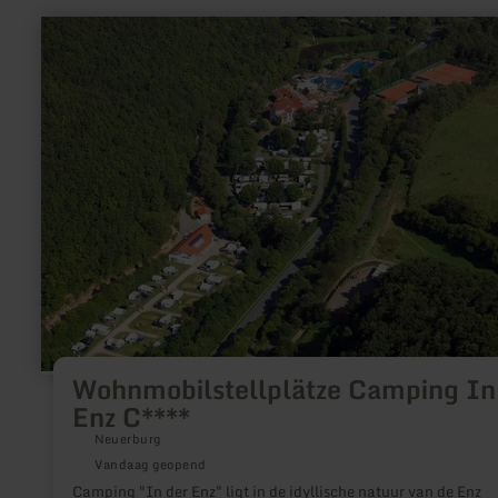
helfen Ihnen gerne weiter.
meer
informatie
over:
Wohnmobilstellplätze
Camping
In
der
Enz
C****
Wohnmobilstellplätze Camping In
Enz C****
Neuerburg
Vandaag geopend
Camping "In der Enz" ligt in de idyllische natuur van de Enz