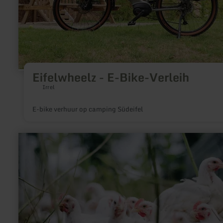
Eifelwheelz - E-Bike-Verleih
Irrel
E-bike verhuur op camping Südeifel
meer
informatie
over:
Geflügelhof
Lausberg