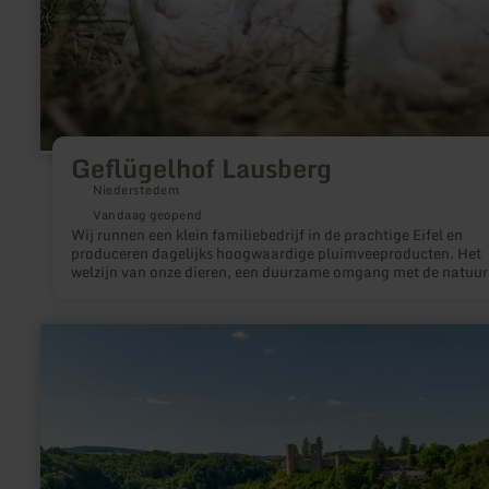
Geflügelhof Lausberg
Niederstedem
Vandaag geopend
Wij runnen een klein familiebedrijf in de prachtige Eifel en
produceren dagelijks hoogwaardige pluimveeproducten. Het
welzijn van onze dieren, een duurzame omgang met de natuur
de tevredenheid van onze klanten liggen ons daarbij na aan h
hart.
meer
informatie
over:
Wohnmobilstellplatz
Schönecken