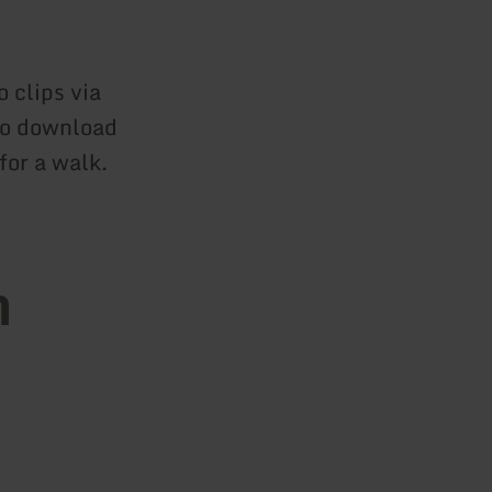
 clips via
to download
for a walk.
n