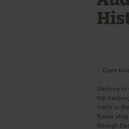
His
Open tod
Dasburg to 
the Dasburg
starts in th
flower shop.
through Das