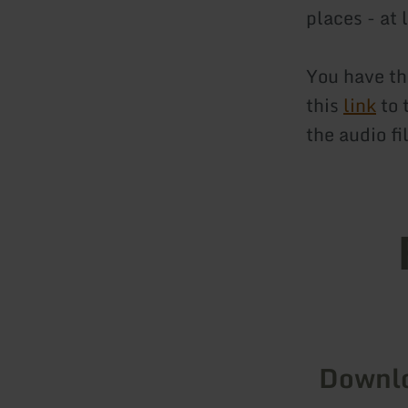
places - at 
You have the
this
link
to 
the audio f
Downl