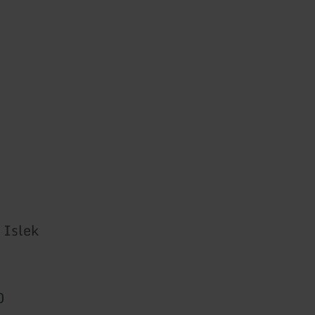
 Islek
0