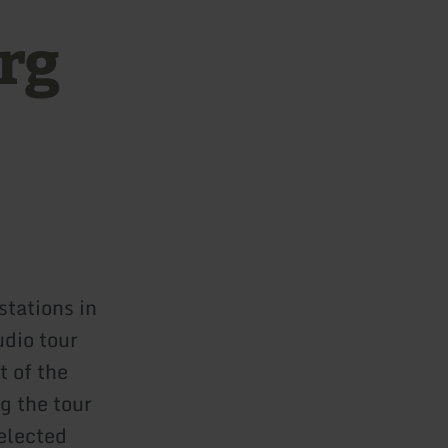
rg
stations in
udio tour
t of the
g the tour
selected