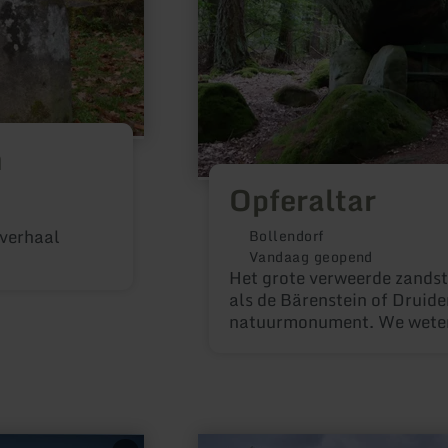
n
Opferaltar
 verhaal
Bollendorf
Vandaag geopend
Het grote verweerde zands
als de Bärenstein of Druiden
natuurmonument. We weten 
tijden bijzonder werd vereer
onwaarschijnlijk dat het ooi
gediend.
meer