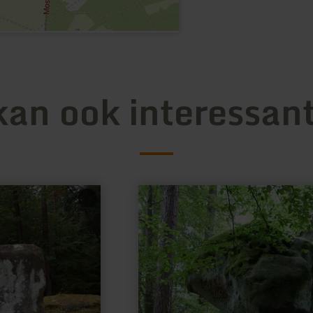
kan ook interessant
meer
informatie
over:
Opferaltar