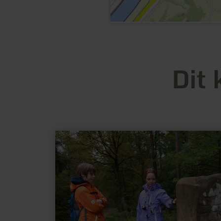
Dit 
meer
informatie
over:
Maria-
Theresien-
Stein