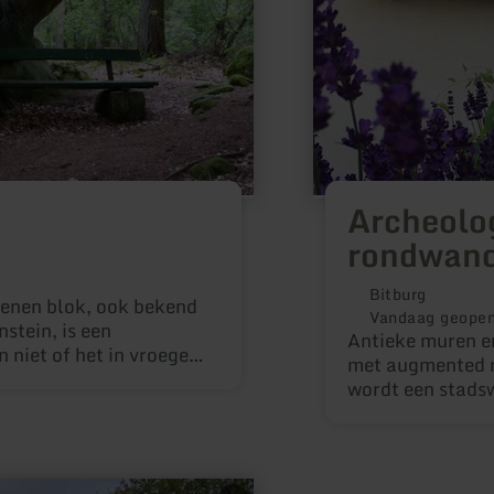
Archeolo
rondwand
Bitburg
tenen blok, ook bekend
Vandaag geope
stein, is een
Antieke muren e
niet of het in vroegere
met augmented r
d; het is
wordt een stads
t als altaar heeft
van de Eifel tot e