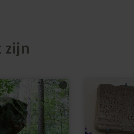
 zijn
meer
informatie
over:
Archeologische
rondwandeling