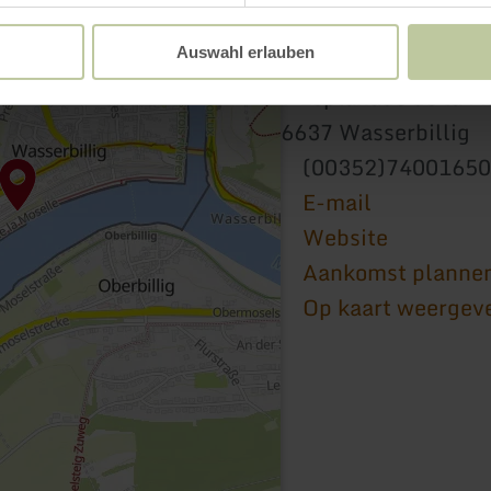
Auswahl erlauben
De Fescher
7 Esplanade de la M
6637 Wasserbillig
(00352)74001650
E-mail
Website
Aankomst planne
Op kaart weergev