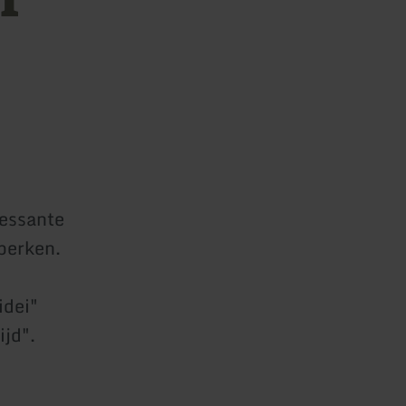
essante
perken.
idei"
ijd".