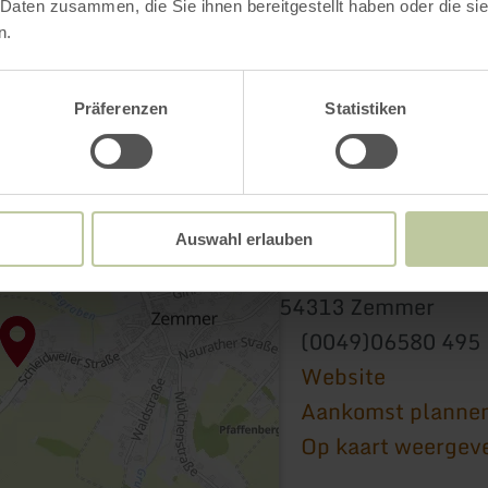
 Daten zusammen, die Sie ihnen bereitgestellt haben oder die s
n.
Präferenzen
Statistiken
Heimatmuseum Ze
Auswahl erlauben
Schleidweilerstraße
54313 Zemmer
(0049)06580 495
Website
Aankomst planne
Op kaart weergev