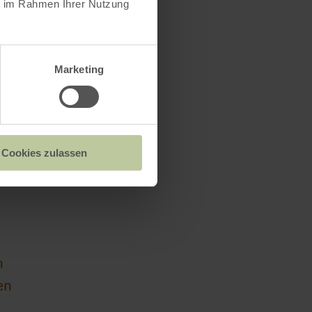
ie im Rahmen Ihrer Nutzung
Marketing
mmer
Cookies zulassen
 20
n
en