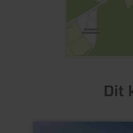
Dit 
meer
informatie