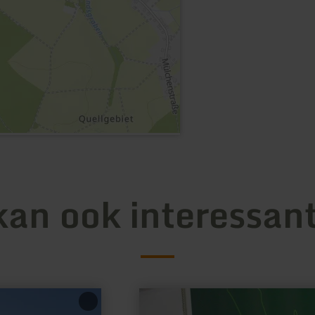
kan ook interessant
meer
informatie