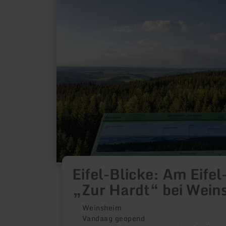
over:
Eifel-
Blicke:
Am
Eifel-
Blick
„Zur
Hardt“
bei
Weinsheim
Eifel-Blicke: Am Eifel
„Zur Hardt“ bei Wein
Weinsheim
Vandaag geopend