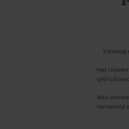
Vandaag 
Het streekm
gebruiksvoo
Alle voorwe
verzameld e