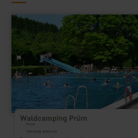
meer
informatie
over:
Waldcamping
Prüm
Waldcamping Prüm
Prüm
Vandaag geopend