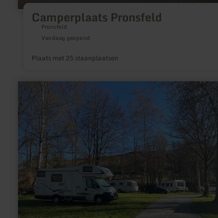
Camperplaats Pronsfeld
Pronsfeld
Vandaag geopend
Plaats met 25 staanplaatsen
meer
informatie
over:
Camperplaatsen
Campingplaats
Heilhauser
Mühle