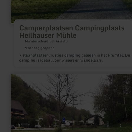
Camperplaatsen Campingplaats
Heilhauser Mühle
Manderscheid bei Arzfeld
Vandaag geopend
7 staanplaatsen, rustige camping gelegen in het Prümtal. De
camping is ideaal voor wielers en wandelaars.
meer
informatie
over:
Camperplaatsen
bij
het
stuwmeer
van
Bitburg