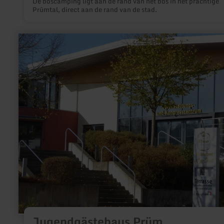
De boscamping ligt aan de rand van het bos in het prachtige
Prümtal, direct aan de rand van de stad.
meer
informatie
over:
Jugendgästehaus
Prüm
Jugendgästehaus Prüm