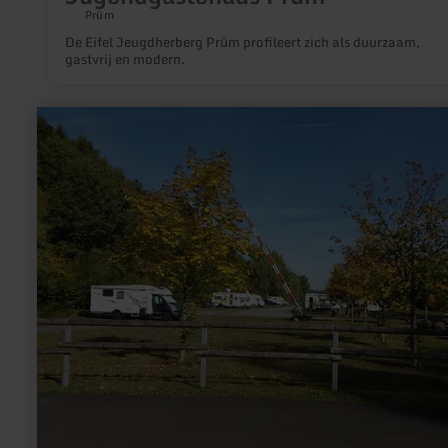
Prüm
De Eifel Jeugdherberg Prüm profileert zich als duurzaam,
gastvrij en modern.
meer
informatie
over:
Camperplaats
Pronsfeld