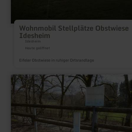
Wohnmobil Stellplätze Obstwiese
Idesheim
Idesheim
Heute geöffnet
Eifeler Obstwiese in ruhiger Ortsrandlage
mehr
erfahren
zu:
E-
Bike-
Ladestation
in
Pronsfeld