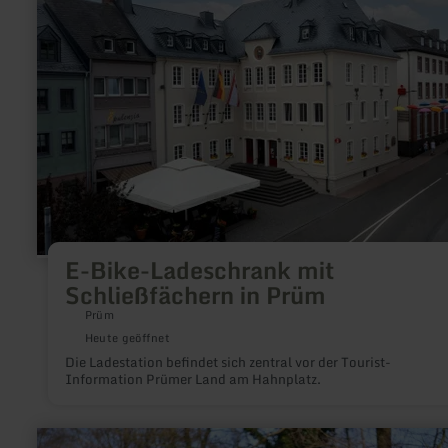
Bike-
Ladeschrank
mit
Schließfächern
in
Prüm
E-Bike-Ladeschrank mit
Schließfächern in Prüm
Prüm
Heute geöffnet
Die Ladestation befindet sich zentral vor der Tourist-
Information Prümer Land am Hahnplatz.
mehr