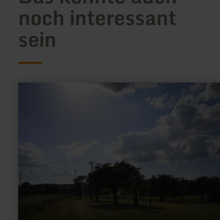
noch interessant
sein
mehr
erfahren
zu:
Wohnmobil
Stellplätze
Obstwiese
Idesheim