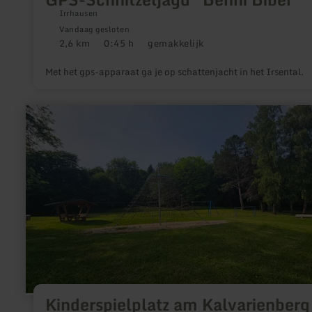
Irrhausen
Vandaag gesloten
2,6 km
0:45 h
gemakkelijk
Afstand:
Duur:
Moeilijkheidsgraad:
Met het gps-apparaat ga je op schattenjacht in het Irsental.
meer
informatie
over:
Kinderspielplatz
am
Kalvarienberg
Kinderspielplatz am Kalvarienberg