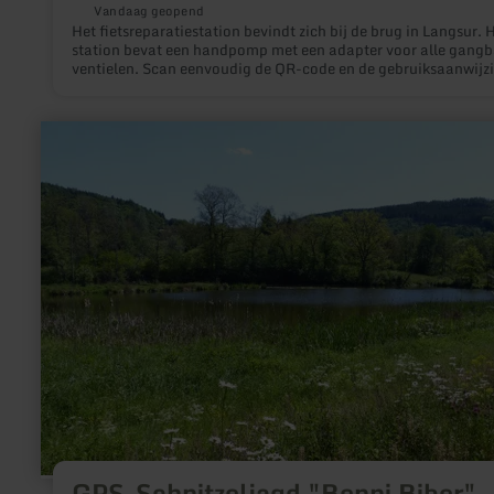
Vandaag geopend
Het fietsreparatiestation bevindt zich bij de brug in Langsur. 
station bevat een handpomp met een adapter voor alle gangb
ventielen. Scan eenvoudig de QR-code en de gebruiksaanwijz
en reparatietips worden weergegeven.
meer
informatie
over:
GPS-
Schnitzeljagd
"Benni
Biber"
GPS-Schnitzeljagd "Benni Biber"