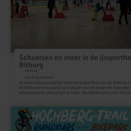
Schaatsen en meer in de ijssportha
Bitburg
Bitburg
Vandaag geopend
In het koude jaargetijde biedt de ijssporthal aan de Südring (
de Bitburger brouwerij) op 6 dagen van de week een bijzonder
schaatsplezier voor groot en klein. Op slanke ijzers over het ijs
glijden, onder het genot van leuke muziek bochten of pirouett
draaien, een heerlijk winterplezier voor iedereen.
meer
informatie
over:
Hochberg-
Trail