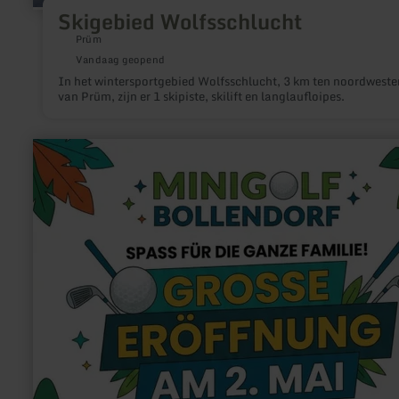
Skigebied Wolfsschlucht
Prüm
Vandaag geopend
In het wintersportgebied Wolfsschlucht, 3 km ten noordweste
van Prüm, zijn er 1 skipiste, skilift en langlaufloipes.
meer
informatie
over:
Minigolfanlage
Bollendorf