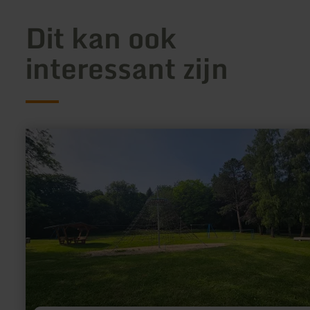
Dit kan ook
interessant zijn
meer
informatie
over:
Kinderspielplatz
am
Kalvarienberg