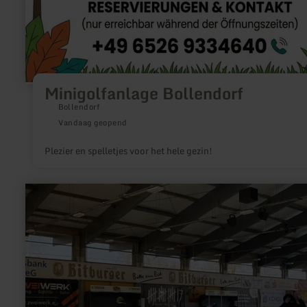
Minigolfanlage Bollendorf
Bollendorf
Vandaag geopend
Plezier en spelletjes voor het hele gezin!
meer
informatie
over:
Schaatsen
en
meer
in
de
ijssporthal
Bitburg