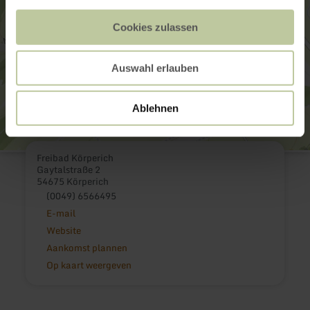
Cookies zulassen
Auswahl erlauben
Ablehnen
Freibad Körperich
Gaytalstraße 2
54675 Körperich
(0049) 6566495
E-mail
Website
Aankomst plannen
Op kaart weergeven