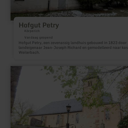
Hofgut Petry
Körperich
Vandaag geopend
Hofgut Petry, een zevenassig landhuis gebouwd in 1823 door
landeigenaar Jean-Joseph Richard en gemodelleerd naar kas
Weilerbach.
meer
informatie
over:
Johanniterkirche
Roth
an
der
Our