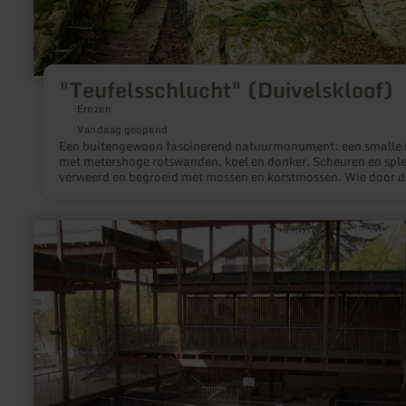
"Teufelsschlucht" (Duivelskloof)
Ernzen
Vandaag geopend
Een buitengewoon fascinerend natuurmonument: een smalle 
met metershoge rotswanden, koel en donker. Scheuren en sple
verweerd en begroeid met mossen en korstmossen. Wie door d
oog van een naald in het zandsteen loopt, loopt door een 200
miljoen jaar oude zeebodem die vele geheimen herbergt.
meer
informatie
over:
Romeinse
villa
Bollendorf