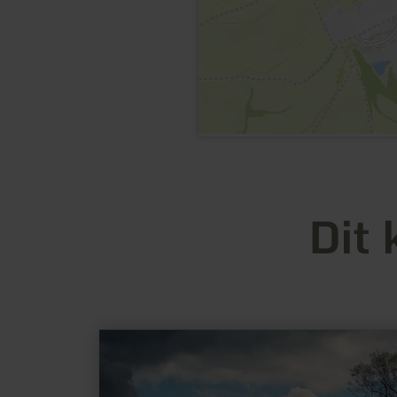
Dit 
meer
informatie
over:
Burg
Bollendorf