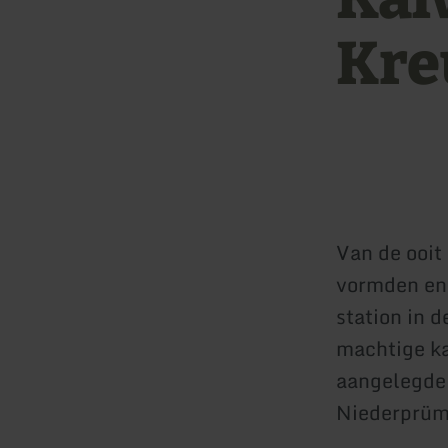
Kre
Van de ooit
vormden en 
station in 
machtige ka
aangelegde 
Niederprüme