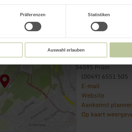
Präferenzen
Statistiken
Tourist-Informatio
Auswahl erlauben
Hahnplatz 1
54595 Prüm
(0049) 6551 505
E-mail
Website
Aankomst planne
Op kaart weergev