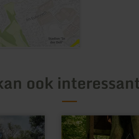
kan ook interessant
meer
informatie
over:
„Schwarzbildchen“
zu