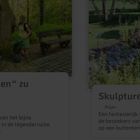
en“ zu
Skulptur
Prüm
Een fantasierij
en het bijna
de bezoekers va
in de legendarische
op een buitenter
.
vierkante meter.