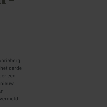
lvarieberg
 het derde
der een
 nieuw
an
 vermeld.