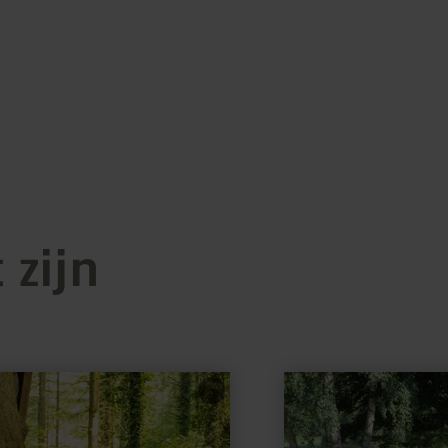
 zijn
meer
informatie
over:
Skulpturenpark
Kruft