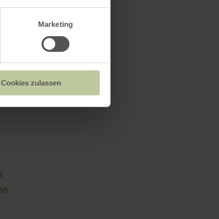
Marketing
n Prümer Land
Cookies zulassen
n
en