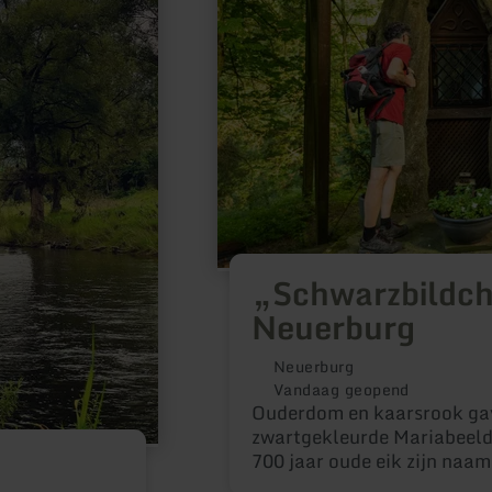
Neuerburg
„Schwarzbildch
Neuerburg
Neuerburg
Vandaag geopend
Ouderdom en kaarsrook gav
zwartgekleurde Mariabeeld 
700 jaar oude eik zijn naam