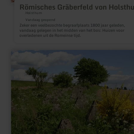
Römisches Gräberfeld von Holsth
Holsthum
Vandaag geopend
Zeker een veelbezochte begraafplaats 1800 jaar geleden,
vandaag gelegen in het midden van het bos: Huizen voor
overledenen uit de Romeinse tijd.
meer
informatie
over:
Höckerlinie
des
Westwalls