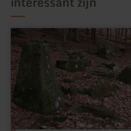
interessant zijn
meer
informatie
over:
Römisches
Gräberfeld
von
Holsthum