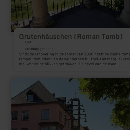
Grutenhäuschen (Roman Tomb)
Igel
Vandaag geopend
Sinds de renovering in de zomer van 2000 heeft de kleine rom
tempel, temidden van de wijnbergen bij Igel-Liersberg, al veel
nieuwsgierige blikken getrokken. De gevel van de twee
verdiepingen tellende tempel berust op zes krachtige zuilen. H
Grutenhäuschen werd waarschijnlijk gebouwd in de 3e eeuw n
De onderbouw bestaat uit gewelfde grotsteen.
meer
informatie
over:
Carillon
in
het
voetgangersdomein,
Bitburg