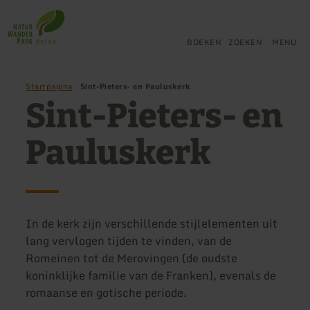
Terug
Ga naar de hoofdinhoud
Ga naar de zoekfunctie
Ga naar de hoofdnavigatie
Ga naar de voettekst
naar
de
BOEKEN
ZOEKEN
MENU
startpagina
Startpagina
Sint-Pieters- en Pauluskerk
Sint-Pieters- en
Pauluskerk
In de kerk zijn verschillende stijlelementen uit
lang vervlogen tijden te vinden, van de
Romeinen tot de Merovingen (de oudste
koninklijke familie van de Franken), evenals de
romaanse en gotische periode.