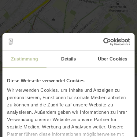
Zustimmung
Details
Über Cookies
St Peter und Paul Kirche
Diese Webseite verwendet Cookies
Rue de la Montagne
6460 Echternach
Wir verwenden Cookies, um Inhalte und Anzeigen zu
(00352) 72 02 30
personalisieren, Funktionen für soziale Medien anbieten
Aankomst plannen
zu können und die Zugriffe auf unsere Website zu
Op kaart weergeven
analysieren. Außerdem geben wir Informationen zu Ihrer
Verwendung unserer Website an unsere Partner für
soziale Medien, Werbung und Analysen weiter. Unsere
Partner führen diese Informationen möglicherweise mit