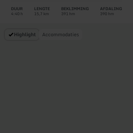
DUUR
LENGTE
BEKLIMMING
AFDALING
4:40 h
15,7 km
391 hm
390 hm
Highlight
Accommodaties