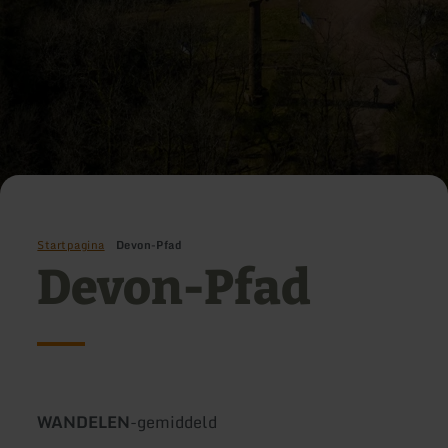
Startpagina
Devon-Pfad
Devon-Pfad
Soort
Moeilijkheidsgraad:
WANDELEN
-
gemiddeld
tour: