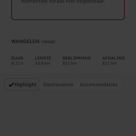
momenteel helaas niet begaanbaar.
Soort
Moeilijkheidsgraad:
WANDELEN
-
zwaar
tour:
DUUR
LENGTE
BEKLIMMING
AFDALING
8:21 h
33,8 km
821 hm
821 hm
Highlight
Gastronomie
Accommodaties