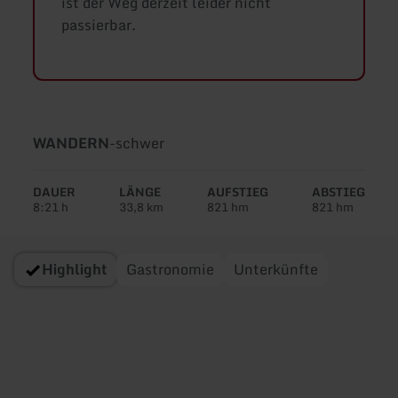
ist der Weg derzeit leider nicht
passierbar.
Art
Schwierigkeit:
WANDERN
-
schwer
der
Tour:
DAUER
LÄNGE
AUFSTIEG
ABSTIEG
8:21 h
33,8 km
821 hm
821 hm
Highlight
Gastronomie
Unterkünfte