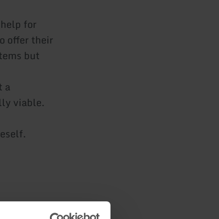
help for
 offer their
items but
t a
ly viable.
eself.