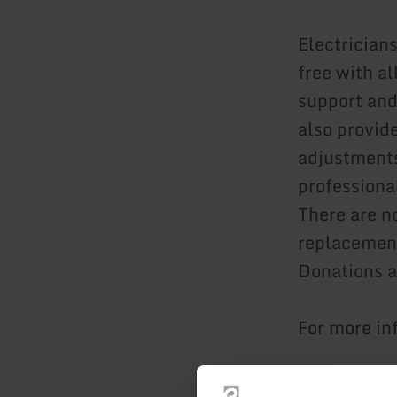
Electrician
free with al
support and
also provide
adjustments
professiona
There are no
replacement
Donations a
For more in
Time: 10:0