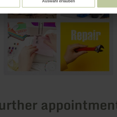
Auswahl erlauben
urther appointmen