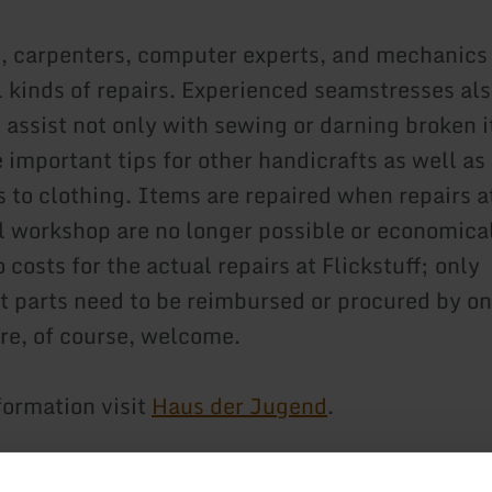
s, carpenters, computer experts, and mechanics 
l kinds of repairs. Experienced seamstresses also
 assist not only with sewing or darning broken 
 important tips for other handicrafts as well as
 to clothing. Items are repaired when repairs a
l workshop are no longer possible or economical
 costs for the actual repairs at Flickstuff; only
 parts need to be reimbursed or procured by on
re, of course, welcome.
formation visit
Haus der Jugend
.
0 AM to 1:00 PM