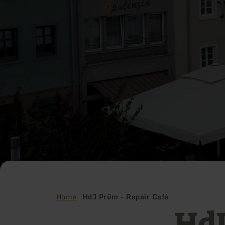
Home
HdJ Prüm - Repair Café
HdJ