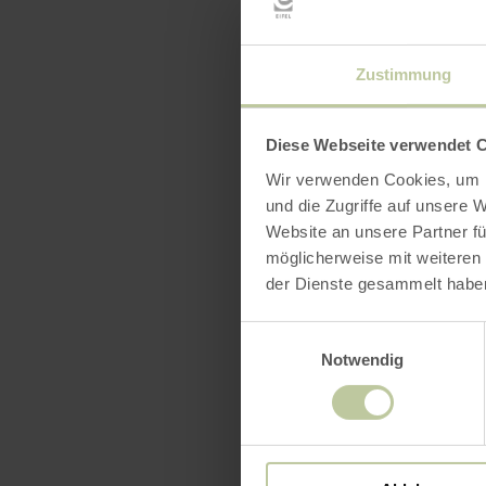
Cost: free,
Location: H
Zustimmung
Info Tel.: 
Diese Webseite verwendet 
Wir verwenden Cookies, um I
und die Zugriffe auf unsere 
Website an unsere Partner fü
möglicherweise mit weiteren
der Dienste gesammelt habe
Einwilligungsauswahl
Notwendig