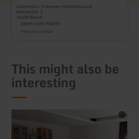
Café Petit u. Prümtaler Mühlenbäckerei
Bahnhofstr. 2
54608 Bleialf
(0049) 6555 900292
Plan your arrival
This might also be
interesting
learn
learn
more
more
about:
about
Winery
Resta
Bamberg
Hotel
Burg