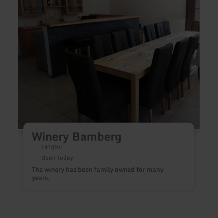
Ramst
Winery Bamberg
Langsur
Open today
The winery has been family owned for many
years.
W
m
f