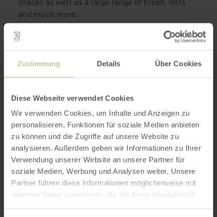
snacks as well as a large range of bread, rolls
and much more.
Further
Zustimmung
Details
Über Cookies
information
Diese Webseite verwendet Cookies
Wir verwenden Cookies, um Inhalte und Anzeigen zu
personalisieren, Funktionen für soziale Medien anbieten
Opening hours
zu können und die Zugriffe auf unsere Website zu
analysieren. Außerdem geben wir Informationen zu Ihrer
Features / Special features
Verwendung unserer Website an unsere Partner für
soziale Medien, Werbung und Analysen weiter. Unsere
Categories
Partner führen diese Informationen möglicherweise mit
weiteren Daten zusammen, die Sie ihnen bereitgestellt
haben oder die sie im Rahmen Ihrer Nutzung der Dienste