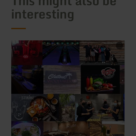
This might also be
interesting
learn
learn
more
more
about:
about
Bowling
Café
Center
Klein
Bitburg
Ausze