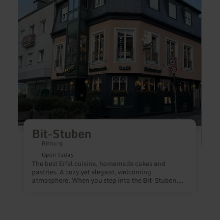
Stuben
Hotel
Haus
Zwick
Bit-Stuben
Bitburg
Open today
The best Eifel cuisine, homemade cakes and
pastries. A cozy yet elegant, welcoming
atmosphere. When you step into the Bit-Stuben,
you’ll be enveloped in a warm atmosphere of
refined hospitality, with air-conditioned rooms
and smoke-free areas.
H