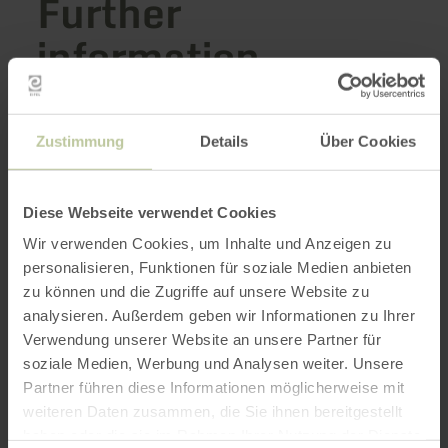
Further
information
Zustimmung
Details
Über Cookies
Opening hours
Diese Webseite verwendet Cookies
Features / Special features
Wir verwenden Cookies, um Inhalte und Anzeigen zu
Categories
personalisieren, Funktionen für soziale Medien anbieten
zu können und die Zugriffe auf unsere Website zu
analysieren. Außerdem geben wir Informationen zu Ihrer
Verwendung unserer Website an unsere Partner für
Impressions
soziale Medien, Werbung und Analysen weiter. Unsere
Partner führen diese Informationen möglicherweise mit
weiteren Daten zusammen, die Sie ihnen bereitgestellt
haben oder die sie im Rahmen Ihrer Nutzung der Dienste