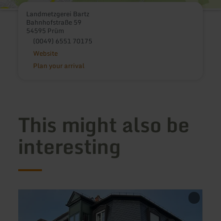
Landmetzgerei Bartz
Bahnhofstraße 59
54595 Prüm
(0049) 6551 70175
Website
Plan your arrival
This might also be
interesting
learn
learn
more
more
about:
about
Bit-
Resta