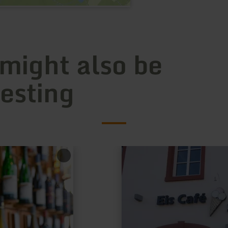
 might also be
resting
learn
more
about:
Eis-
Café
Stella
D
´oro