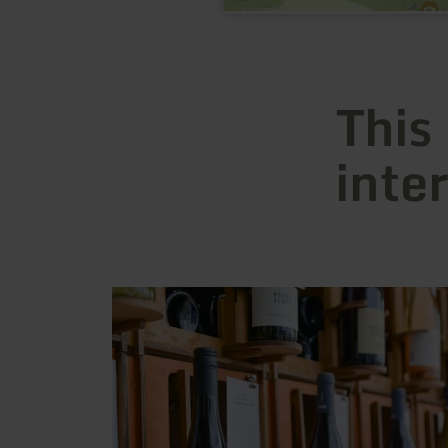
This
inte
learn
more
about:
"Vinum"
-
Weinfachhandel
&amp;
Verkostung