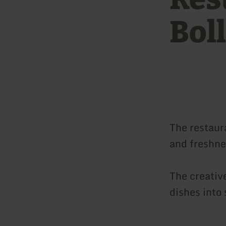
Bol
The restaur
and freshnes
The creativ
dishes into