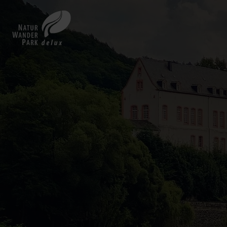
Back
to
home
page