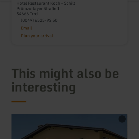
Hotel Restaurant Koch - Schilt
Prümzurlayer Straße 1
54666 Irrel
(0049) 6525-92 50
Email
Plan your arrival
This might also be
interesting
learn
learn
more
more
about:
about
Restaurant
Ferdis
Haus
boath