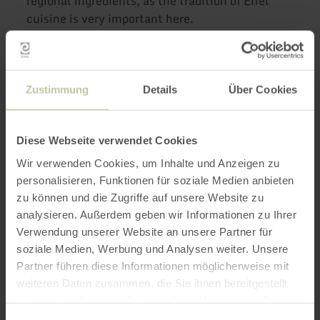
regional ingredients, as the tradition of Eifel
cuisine is very important here.
Further
Zustimmung
Details
Über Cookies
information
Diese Webseite verwendet Cookies
Wir verwenden Cookies, um Inhalte und Anzeigen zu
personalisieren, Funktionen für soziale Medien anbieten
Opening hours
zu können und die Zugriffe auf unsere Website zu
analysieren. Außerdem geben wir Informationen zu Ihrer
Features / Special features
Verwendung unserer Website an unsere Partner für
soziale Medien, Werbung und Analysen weiter. Unsere
Categories
Partner führen diese Informationen möglicherweise mit
weiteren Daten zusammen, die Sie ihnen bereitgestellt
haben oder die sie im Rahmen Ihrer Nutzung der Dienste
gesammelt haben.