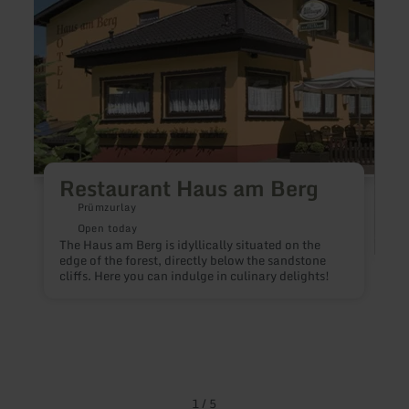
am
Berg
Restaurant Haus am Berg
Prümzurlay
Open today
The Haus am Berg is idyllically situated on the
edge of the forest, directly below the sandstone
cliffs. Here you can indulge in culinary delights!
T
c
e
c
c
1
/
5