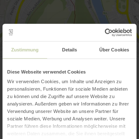
Zustimmung
Details
Über Cookies
SPS Saar Personenschiffahrt GmbH & CoKG
Laurentiusberg 5
54439 Saarburg
Diese Webseite verwendet Cookies
(0049) 06581 99188
Wir verwenden Cookies, um Inhalte und Anzeigen zu
Plan your arrival
personalisieren, Funktionen für soziale Medien anbieten
Show on map
zu können und die Zugriffe auf unsere Website zu
analysieren. Außerdem geben wir Informationen zu Ihrer
Verwendung unserer Website an unsere Partner für
soziale Medien, Werbung und Analysen weiter. Unsere
This might also be
Partner führen diese Informationen möglicherweise mit
weiteren Daten zusammen, die Sie ihnen bereitgestellt