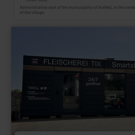
Administrative seat of the municipality of Arzfeld, in the cente
of the village
learn
more
about:
Einkaufscontainer
Tix