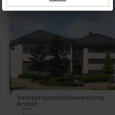
Palatinate.
learn
more
about:
Verbandsgemeindeverwaltung
Arzfeld
Verbandsgemeindeverwaltung
Arzfeld
Arzfeld
closed today