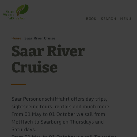
Back
Skip to main content
Skip to search
Skip to main navigation
Skip to footer
to
home
BOOK
SEARCH
MENU
page
Home
Saar River Cruise
Saar River
Cruise
Saar Personenschifffahrt offers day trips,
sightseeing tours, rentals and much more.
From 01 May to 01 October we sail from
Mettlach to Saarburg on Thursdays and
Saturdays.
From 01 May to 01 October we sail Thursday