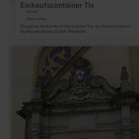
Einkaufscontainer Tix
Bleialf
Open today
Shopping container of the butcher Tix, on the premises of
Raiffeisen Waren GmbH Westeifel
learn
more
about:
St.
Michael
Church