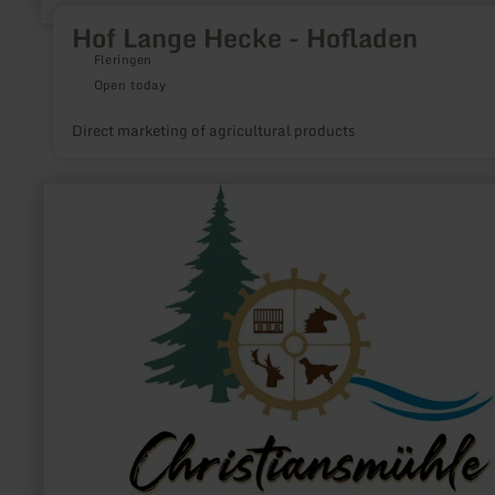
Hof Lange Hecke - Hofladen
Fleringen
Open today
Direct marketing of agricultural products
learn
more
about:
Christiansmühle
-
Mühlenlädchen