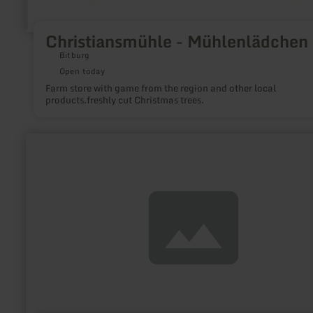
Christiansmühle - Mühlenlädchen
Bitburg
Open today
Farm store with game from the region and other local
products.freshly cut Christmas trees.
learn
more
about:
Region
Luxemburger
Ardennen
-
Éislek