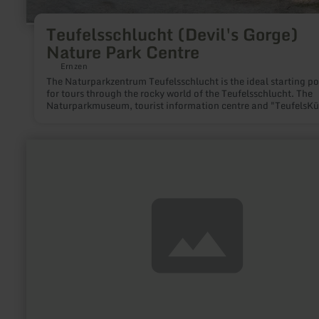
Teufelsschlucht (Devil's Gorge)
Nature Park Centre
Ernzen
The Naturparkzentrum Teufelsschlucht is the ideal starting po
for tours through the rocky world of the Teufelsschlucht. The
Naturparkmuseum, tourist information centre and "TeufelsK
bistro offer everything you need for an exciting hiking tour. R
next door are the Haus der Jags exhibition, a private apiary a
large dinosaur park.
learn
more
about:
Hof
Lange
Hecke
-
Hofladen