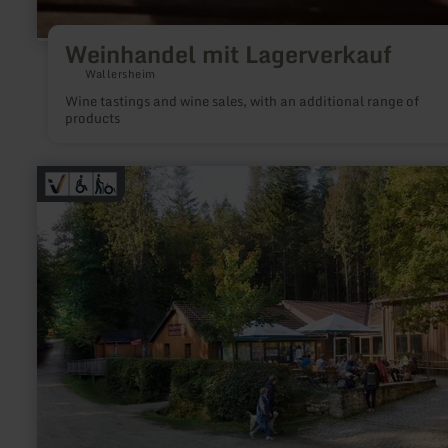
Weinhandel mit Lagerverkauf
Wallersheim
Wine tastings and wine sales, with an additional range of
products
learn
more
about:
Teufelsschlucht
(Devil's
Gorge)
Nature
Park
Centre