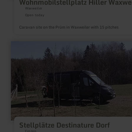
Wohnmobilstellplatz Hiller Waxwei
Waxweiler
Open today
Caravan site on the Prüm in Waxweiler with 15 pitches
learn
more
about:
Stellplätze
Destinature
Dorf
Stellplätze Destinature Dorf
Ernzen