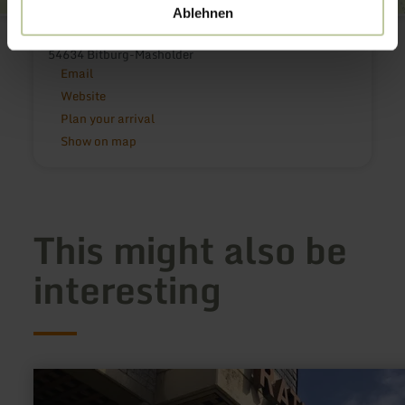
Ablehnen
Hundeverein Bitburg e.V.
Heinrich Widowsky Platz
54634 Bitburg-Masholder
Email
Website
Plan your arrival
Show on map
This might also be
interesting
learn
more
about: