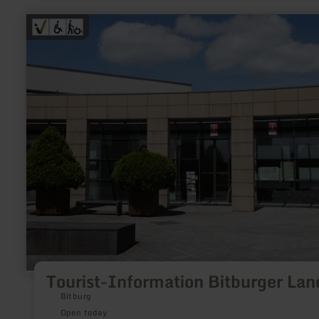
learn
more
about:
Tourist-
Information
Bitburger
Land
Tourist-Information Bitburger Lan
Bitburg
Open today