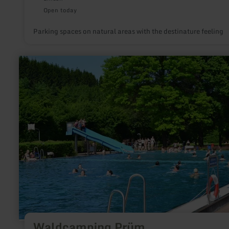
Open today
Parking spaces on natural areas with the destinature feeling
learn
more
about:
Waldcamping
Prüm
Waldcamping Prüm