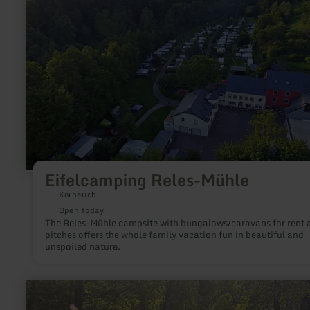
Eifelcamping
Reles-
Mühle
Eifelcamping Reles-Mühle
Körperich
Open today
The Reles-Mühle campsite with bungalows/caravans for rent 
pitches offers the whole family vacation fun in beautiful and
unspoiled nature.
learn
more
about: