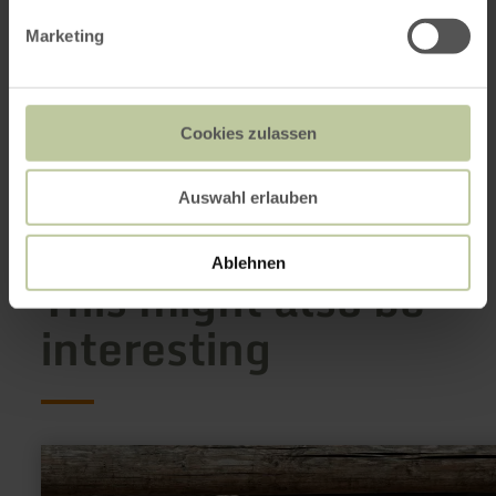
Verschneid 13
54597 Auw bei Prüm
Marketing
+49 6552991345
Email
Website
Cookies zulassen
Plan your arrival
Show on map
Auswahl erlauben
Ablehnen
This might also be
interesting
learn
more
about: