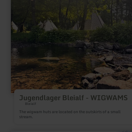
Jugendlager
Bleialf
-
WIGWAMS
Jugendlager Bleialf - WIGWAMS
Bleialf
The wigwam huts are located on the outskirts of a small
stream.