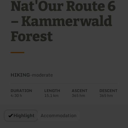
Nat'Our Route 6
– Kammerwald
Forest
Type
Difficulty:
HIKING
-
moderate
of
tour:
DURATION
LENGTH
ASCENT
DESCENT
4:30 h
15.1 km
365 hm
365 hm
Highlight
Accommodation