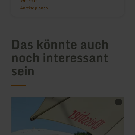
Webseite
Anreise planen
Das könnte auch
noch interessant
sein
mehr
mehr
erfahren
erfah
zu:
zu:
Gasthaus
Bäcke
Müller
Cafe
Siegismund
Die
Lohne