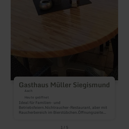
Gasthaus Müller Siegismund
Aach
Heute geöffnet
Ideal für Familien- und
Betriebsfeiern.Nichtraucher-Restaurant, aber mit
Raucherbereich im Bierstübchen.Öffnungszeiten:
Mittwochs bis Freitags ab 15
Uhr, Wochenende und Feiertage ab 11
Uhr.Große Außenterasse.
1
/
5