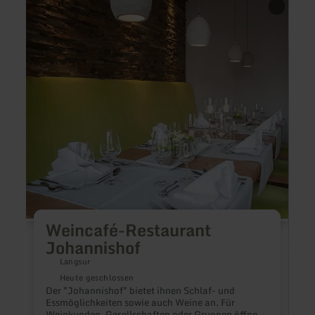
erfahren
erfah
zu:
zu:
Weincafé-
Resta
Restaurant
Landh
Johannishof
am
Wenze
Weincafé-Restaurant
Johannishof
Langsur
Heute geschlossen
Der "Johannishof" bietet ihnen Schlaf- und
Essmöglichkeiten sowie auch Weine an. Für
Weinkunden, Gesellschaften oder Gruppen öffnen