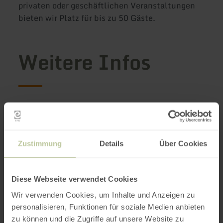
privaten oder geschäftlichen Veranstaltungen
bieten wir Platz für bis zu 50 Gäste.
Weitere Infos
Öffnungszeiten
Merkmale / Besonderheiten
Zustimmung
Details
Über Cookies
Kategorien
Diese Webseite verwendet Cookies
Platzangebot
Wir verwenden Cookies, um Inhalte und Anzeigen zu
personalisieren, Funktionen für soziale Medien anbieten
zu können und die Zugriffe auf unsere Website zu