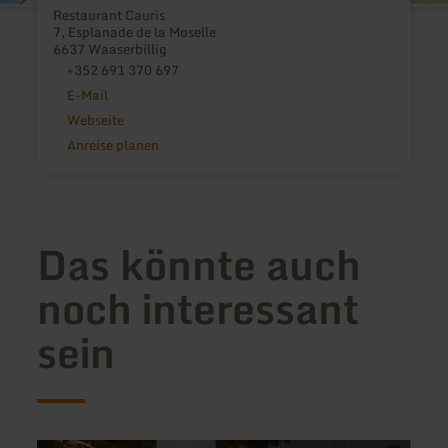
Restaurant Cauris
7, Esplanade de la Moselle
6637 Waaserbillig
+352 691 370 697
E-Mail
Webseite
Anreise planen
Das könnte auch
noch interessant
sein
mehr
mehr