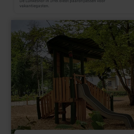
De Lunkeshof in Irrel biedt paardrijlessen voor
vakantiegasten.
meer
informatie
over:
Bürgerpark
Maximiner
Wäldchen
Bitburg