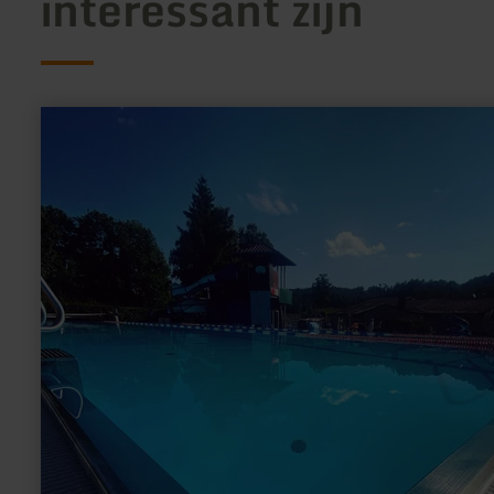
interessant zijn
meer
informatie
over:
Körperich
buitenzwembad