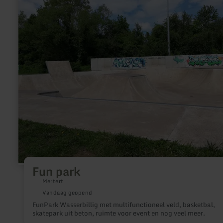
over:
Fun
park
Fun park
Mertert
Vandaag geopend
FunPark Wasserbillig met multifunctioneel veld, basketbal,
skatepark uit beton, ruimte voor event en nog veel meer.