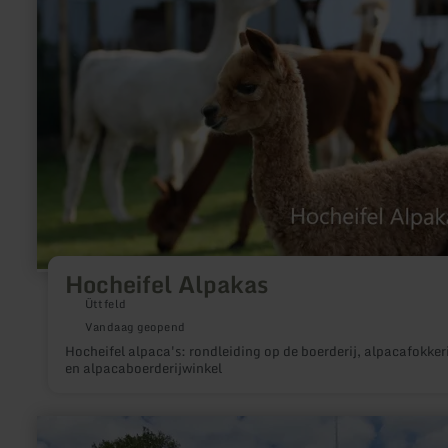
Hocheifel
Alpakas
Hocheifel Alpakas
Üttfeld
Vandaag geopend
Hocheifel alpaca's: rondleiding op de boerderij, alpacafokkeri
en alpacaboerderijwinkel
meer
informatie