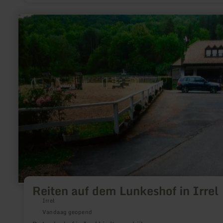
meer
informatie
over:
Reiten
auf
dem
Lunkeshof
in
Irrel
Reiten auf dem Lunkeshof in Irrel
Irrel
Vandaag geopend