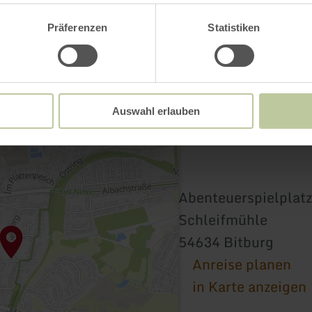
Präferenzen
Statistiken
Auswahl erlauben
Abenteuerspielplatz
Schleifmühle
54634 Bitburg
Anreise planen
in Karte anzeigen