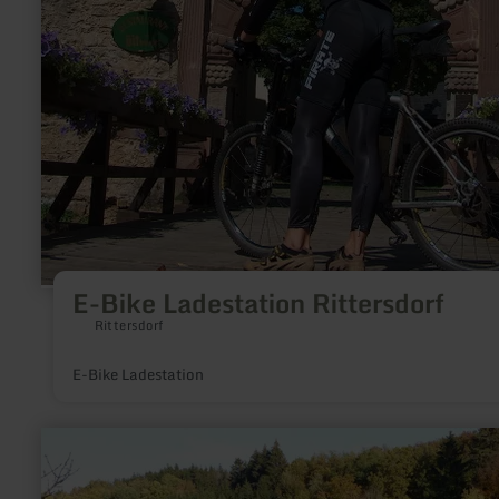
E-Bike Ladestation Rittersdorf
Rittersdorf
E-Bike Ladestation
mehr
erfahren
zu:
Stausee