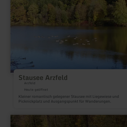
Arzfeld
Stausee Arzfeld
Arzfeld
Heute geöffnet
Kleiner romantisch gelegener Stausee mit Liegewiese und
Picknickplatz und Ausgangspunkt für Wanderungen.
mehr
erfahren
zu: