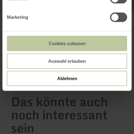
Lëtzebuerger Montgolfière Club A.s.b.l. Association
Marketing
sans but lucratif.
Kalkstraße 18
54634 Bitburg-Erdorf
(0049) 6561 940156
E-Mail
Cookies zulassen
Webseite
Anreise planen
Auswahl erlauben
in Karte anzeigen
Ablehnen
Das könnte auch
noch interessant
sein