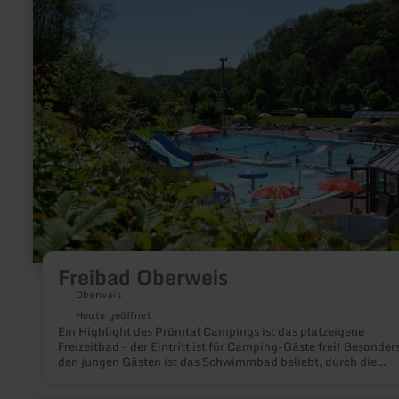
zu:
Freibad
Oberweis
Freibad Oberweis
Oberweis
Heute geöffnet
Ein Highlight des Prümtal Campings ist das platzeigene
Freizeitbad - der Eintritt ist für Camping-Gäste frei! Besonders
den jungen Gästen ist das Schwimmbad beliebt, durch die
Wasserrutsche, Wasserpilz, Wasserfontäne und viele
Spielmöglichkeiten wird es nicht langweilig.