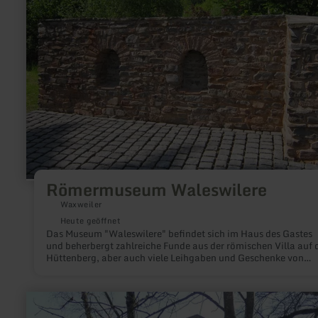
zu:
Römermuseum
Waleswilere
Römermuseum Waleswilere
Waxweiler
Heute geöffnet
Das Museum "Waleswilere" befindet sich im Haus des Gastes
und beherbergt zahlreiche Funde aus der römischen Villa auf
Hüttenberg, aber auch viele Leihgaben und Geschenke von
privaten Sammlern.
mehr
erfahren