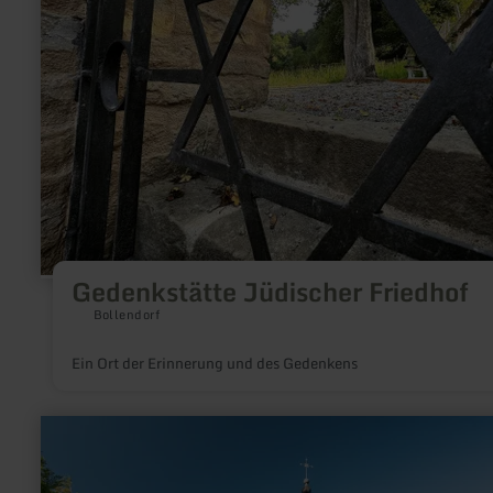
Gedenkstätte Jüdischer Friedhof
Bollendorf
Ein Ort der Erinnerung und des Gedenkens
mehr
erfahren
zu:
Schankweiler