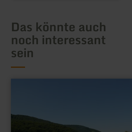
Das könnte auch
noch interessant
sein
mehr
erfahren
zu:
Hopfenanbau
im
Prümtal