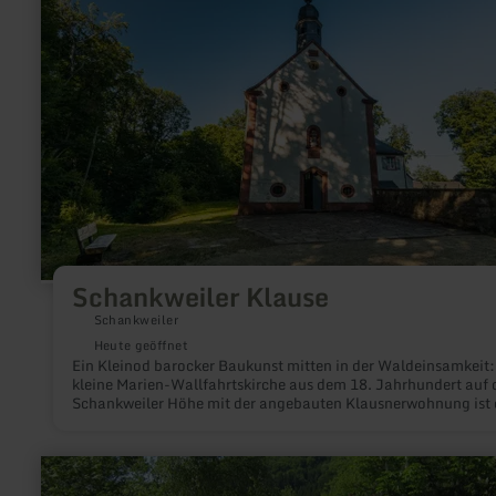
Klause
Schankweiler Klause
Schankweiler
Heute geöffnet
Ein Kleinod barocker Baukunst mitten in der Waldeinsamkeit:
kleine Marien-Wallfahrtskirche aus dem 18. Jahrhundert auf 
Schankweiler Höhe mit der angebauten Klausnerwohnung ist 
ein vielbesuchtes Ziel nicht nur für Pilger und unbedingt einen
Besuch wert.
mehr
erfahren