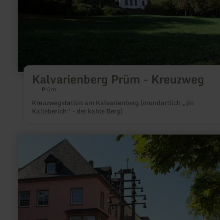
Kalvarienberg Prüm - Kreuzweg
Prüm
Kreuzwegstation am Kalvarienberg (mundartlich „jin
Kalleberich“ - der kahle Berg)
mehr
erfahren
zu:
Glockenspiel
in
der
Fußgängerzone