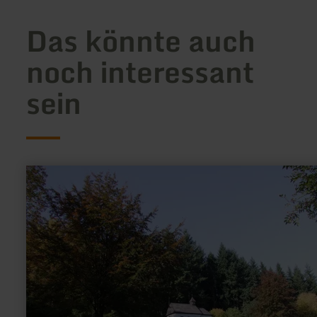
Das könnte auch
noch interessant
sein
mehr
erfahren
zu:
Kalvarienberg
Prüm
-
Kreuzweg