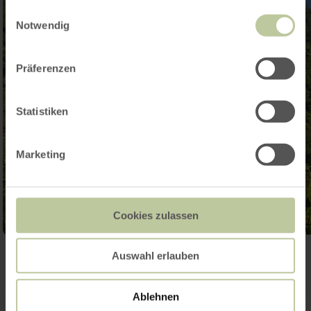
gesammelt haben.
Einwilligungsauswahl
Notwendig
Präferenzen
Statistiken
Marketing
Cookies zulassen
Galerie öffnen
Auswahl erlauben
Ablehnen