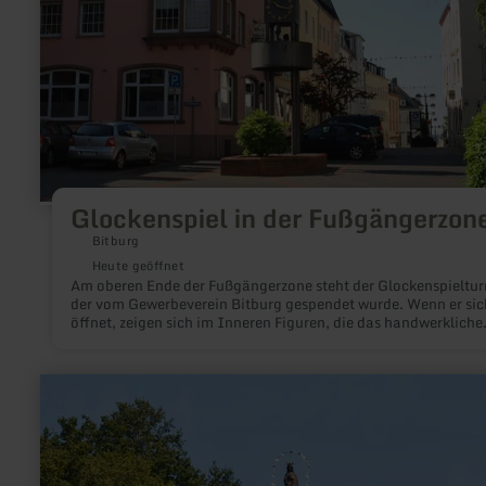
Glockenspiel in der Fußgängerzon
Bitburg
Heute geöffnet
Am oberen Ende der Fußgängerzone steht der Glockenspieltu
der vom Gewerbeverein Bitburg gespendet wurde. Wenn er sic
öffnet, zeigen sich im Inneren Figuren, die das handwerkliche
Leben in Bitburg darstellen.
mehr
erfahren
zu:
Mariensäule