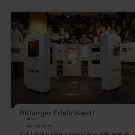
ein Eremit.
mehr
erfahren
zu:
Bitburger
Erlebniswelt
Bitburger Erlebniswelt
Bitburg
Heute geöffnet
Wo Bitburger zu Hause ist In der Bitburger Erlebniswelt die