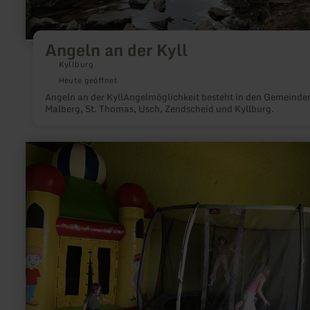
Angeln an der Kyll
Kyllburg
Heute geöffnet
Angeln an der KyllAngelmöglichkeit besteht in den Gemeinde
Malberg, St. Thomas, Usch, Zendscheid und Kyllburg.
mehr
erfahren
zu:
Indoor
Kinder
Siggis
Spielscheune