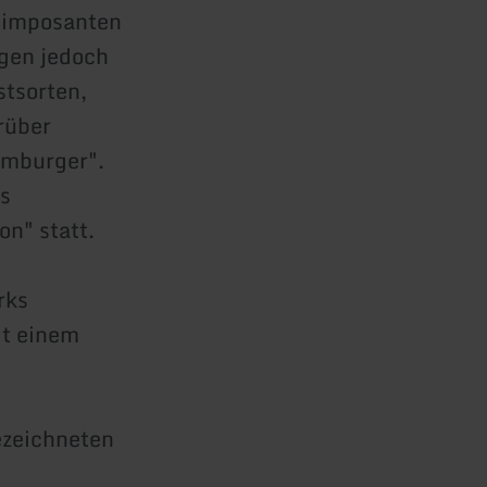
e imposanten
gen jedoch
tsorten,
rüber
emburger".
as
n" statt.
rks
t einem
ezeichneten