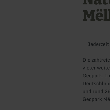
Mël
Jederzeit
Die zahlrei
vieler weit
Geopark. I
Deutschlan
und rund 2
Geopark Mël