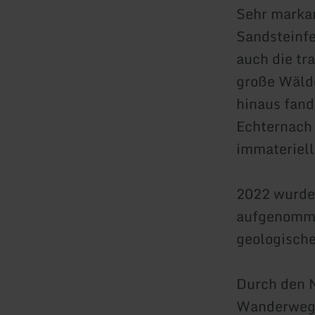
Sehr markan
Sandsteinfe
auch die tr
große Wälde
hinaus fand
Echternach 
immateriell
2022 wurde
aufgenomme
geologische
Durch den N
Wanderwege