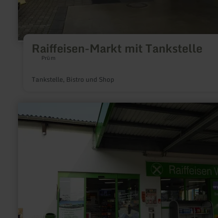
Raiffeisen-Markt mit Tankstelle
Prüm
Tankstelle, Bistro und Shop
mehr
erfahren
zu:
BFT-
Tankstelle
(24h)