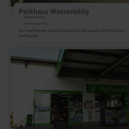
Parkhaus Wasserbillig
Wasserbillig
Heute geöffnet
Auf zwei Etagen verteilt stehen den Besuchern 60 Plätze zur
Verfügung.
mehr
erfahren
zu:
Raiffeisen-
Markt
mit
Tankstelle