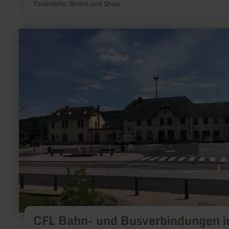
Tankstelle, Bistro und Shop
mehr
erfahren
zu:
CFL
Bahn-
und
Busverbindungen
in
Luxemburg
CFL Bahn- und Busverbindungen i