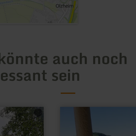
könnte auch noch
ressant sein
mehr
erfahren
zu:
Grutenhäuschen