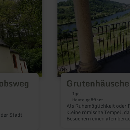
kobsweg
Grutenhäusche
Igel
Heute geöffnet
Als Ruhemöglichkeit oder R
kleine römische Tempel, d
 der Stadt
Besuchern einen atemberau
die nahegelegene Mosel. In