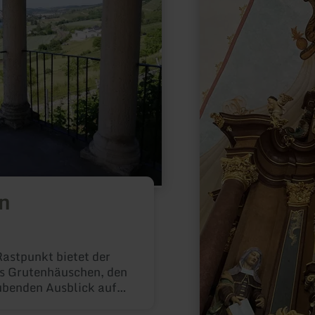
n
astpunkt bietet der
as Grutenhäuschen, den
benden Ausblick auf
 dem idyllisch gelegen