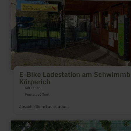
zu:
E-
Bike
Ladestation
am
Schwimmbad
Körperich
E-Bike Ladestation am Schwimmb
Körperich
Körperich
Heute geöffnet
Abschließbare Ladestation.
mehr
erfahren