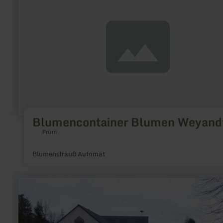
Blumencontainer
Blumen
Weyandt
Blumencontainer Blumen Weyand
Prüm
Blumenstrauß Automat
mehr
erfahren
zu:
E-
Bike-
Ladestation