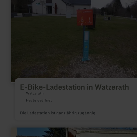
in
Watzerath
E-Bike-Ladestation in Watzerath
Watzerath
Heute geöffnet
Die Ladestation ist ganzjährig zugängig.
mehr
erfahren