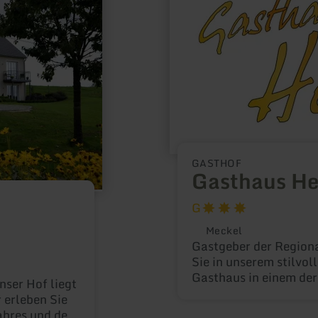
Gasthaus
Herrig
GASTHOF
Gasthaus He
G
Meckel
Gastgeber der Regio
Sie in unserem stilvol
Gasthaus in einem der
nser Hof liegt
Eifel. Im Jahre 2008
 erleben Sie
der 20 besten Landgas
ahres und des