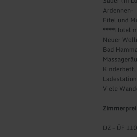
Sauer (in L
Ardennen-
Eifel und Mu
****Hotel m
Neuer Welln
Bad Hammam
Massageräu
Kinderbett,
Ladestation
Viele Wand
Zimmerprei
DZ – ÜF 110