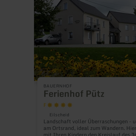
Ferienhof
Pütz
BAUERNHOF
Ferienhof Pütz
F
Eilscheid
Landschaft voller Überraschungen - u
am Ortsrand, ideal zum Wandern. Hier
mit Ihren Kindern den Kreislauf des J