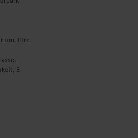
turpark
rium, türk.
asse,
keit, E-