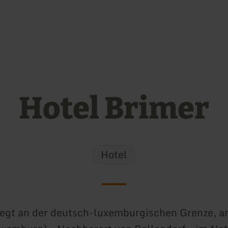
Zum Hauptinhalt sprin
Zur Suche springen
Zur Hauptnavigation sp
Zum Footer springen
Hotel Brimer
Hotel
iegt an der deutsch-luxemburgischen Grenze, a