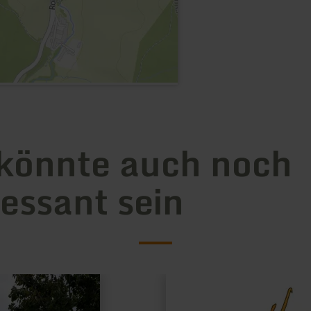
könnte auch noch
ressant sein
mehr
erfahren
zu: