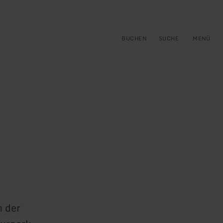
gen
ringen
BUCHEN
SUCHE
MENÜ
n der