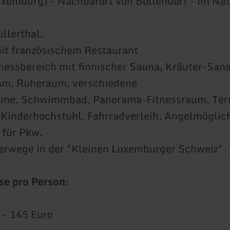
uxemburg) - Nachbarort von Bollendorf - im Na
llerthal.
it französischem Restaurant
essbereich mit finnischer Sauna, Kräuter-Sana
, Ruheraum, verschiedene
me, Schwimmbad, Panorama-Fitnessraum, Terr
 Kinderhochstuhl, Fahrradverleih, Angelmöglich
 für Pkw.
erwege in der "Kleinen Luxemburger Schweiz".
se pro Person:
 - 145 Euro