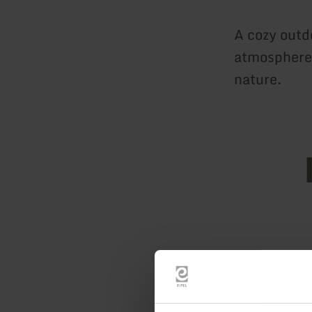
A cozy outd
atmosphere 
nature.
Openin
Feature