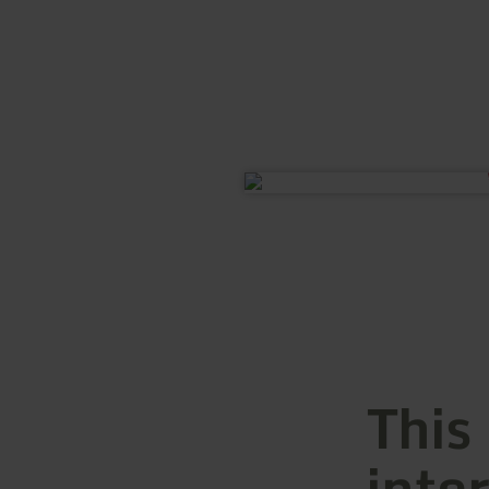
This
inte