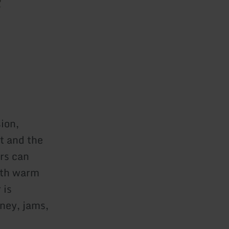
ion,
t and the
ors can
ith warm
 is
ney, jams,