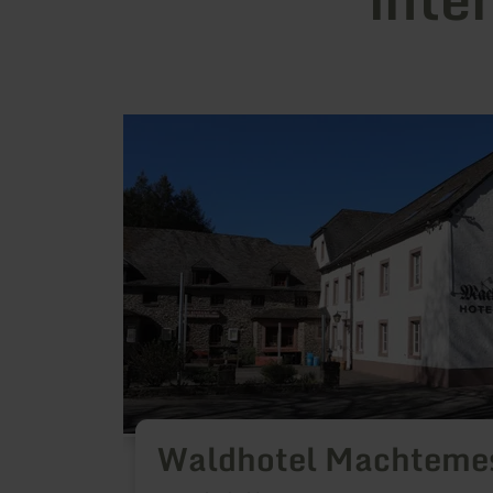
learn
more
about:
Waldhotel
Machtemesmühle
Waldhotel Machteme