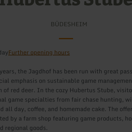
BÜDESHEIM
day
Further opening hours
 years, the Jagdhof has been run with great pass
ecial emphasis on sustainable game managemen
n of red deer. In the cozy Hubertus Stube, visit
nal game specialties from fair chase hunting, w
d all day, coffee, and homemade cake. The offer
d by a farm shop featuring game products, ho
nd regional goods.