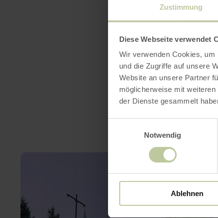
Zustimmung
Catego
Diese Webseite verwendet 
Wir verwenden Cookies, um I
und die Zugriffe auf unsere 
Website an unsere Partner fü
möglicherweise mit weiteren
der Dienste gesammelt habe
Einwilligungsauswahl
Notwendig
Ablehnen