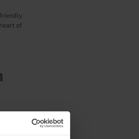
friendly
heart of
n