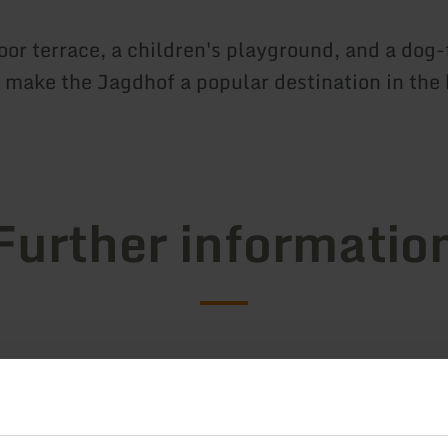
oor terrace, a children's playground, and a dog-
make the Jagdhof a popular destination in the 
Further informatio
g hours
s / Special features