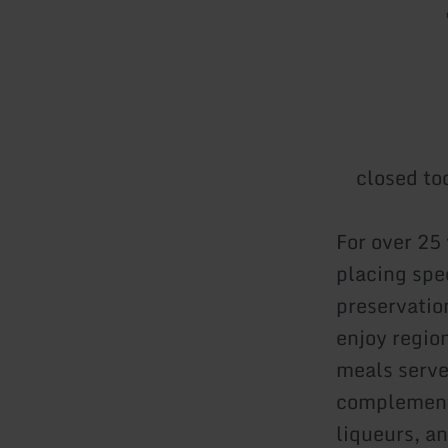
closed to
For over 25
placing sp
preservatio
enjoy regio
meals serve
complemente
liqueurs, a