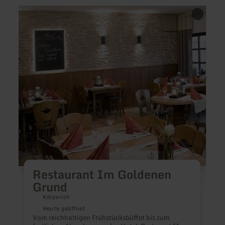
mehr
mehr
erfahren
erfah
zu:
zu:
Restaurant
Gastst
Im
Camp
Goldenen
Eifeli
Grund
Restaurant Im Goldenen
Grund
Körperich
E
Heute geöffnet
Vom reichhaltigen Frühstücksbüffet bis zum