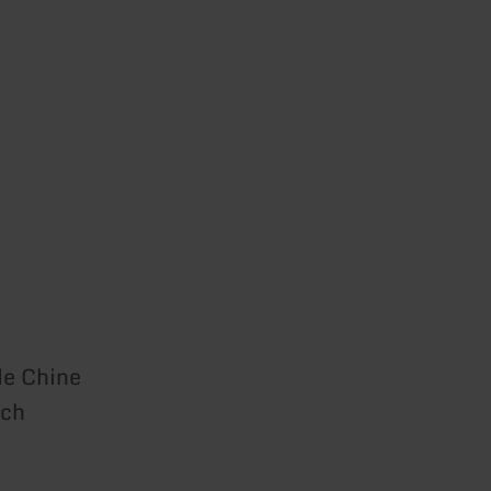
de Chine
ach