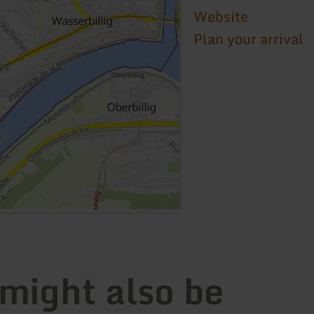
Website
Plan your arrival
 might also be