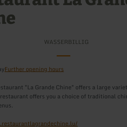
ne
WASSERBILLIG
ay
Further opening hours
staurant "La Grande Chine" offers a large variet
restaurant offers you a choice of traditional ch
enus.
restaurantlagrandechine.lu/