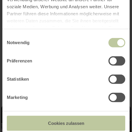
soziale Medien, Werbung und Analysen weiter. Unsere
Partner führen diese Informationen möglicherweise mit
Opening hours
weiteren Daten zusammen, die Sie ihnen bereitgestellt
haben oder die sie im Rahmen Ihrer Nutzung der Dienste
Features / Special features
gesammelt haben.
Einwilligungsauswahl
Notwendig
Categories
Präferenzen
Impressions
Statistiken
Marketing
Cookies zulassen