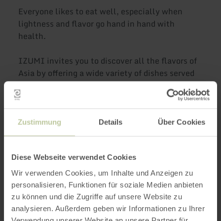
Everyone likes to eat well, especially when
lightness and flavor go hand in hand with
health.
IZUMI invites you to discover all the flavors of
Asia by offering a wide variety of dishes served
in a warm atmosphere.
Let yourself be seduced by the exoticism of
refined Asian cuisine traditionally prepared by
Zustimmung
Details
Über Cookies
our chefs.
Diese Webseite verwendet Cookies
Further
Wir verwenden Cookies, um Inhalte und Anzeigen zu
personalisieren, Funktionen für soziale Medien anbieten
information
zu können und die Zugriffe auf unsere Website zu
analysieren. Außerdem geben wir Informationen zu Ihrer
Verwendung unserer Website an unsere Partner für