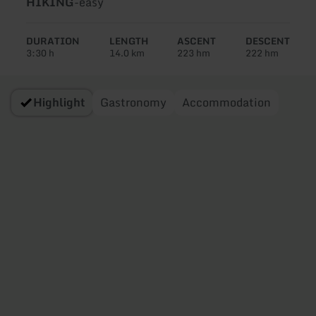
Type
Difficulty:
HIKING
-
easy
of
tour:
DURATION
LENGTH
ASCENT
DESCENT
3:30 h
14.0 km
223 hm
222 hm
Highlight
Gastronomy
Accommodation