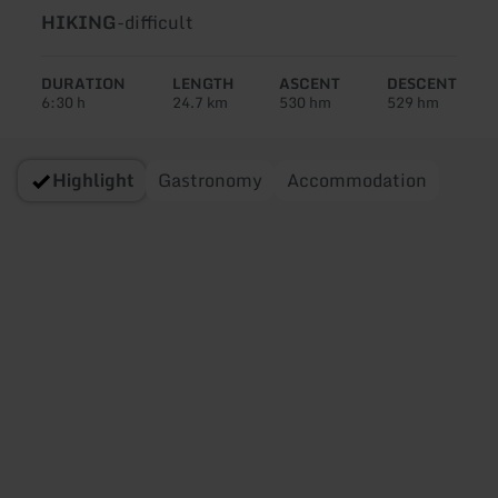
Type
Difficulty:
HIKING
-
difficult
of
tour:
DURATION
LENGTH
ASCENT
DESCENT
6:30 h
24.7 km
530 hm
529 hm
Highlight
Gastronomy
Accommodation